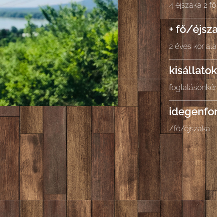
4 éjszaka 2 fő
+ fő/éjsz
2 éves kor al
kisállatok
foglalásonkén
idegenfo
/fő/éjszaka