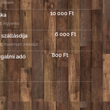
 részére
10 000 Ft
aka
att ingyenes
6 000 Ft
 szállásdíja
t, maximum 2 kisállat
800 Ft
rgalmi adó