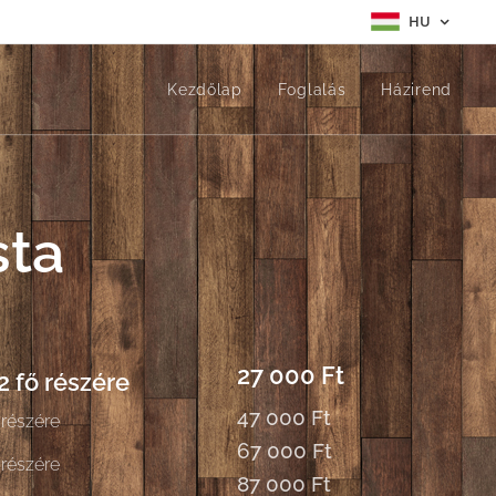
HU
Kezdőlap
Foglalás
Házirend
sta
27 000 Ft
2 fő részére
47 000 Ft
 részére
67 000 Ft
 részére
87 000 Ft