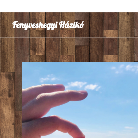
Fenyveshegyi Házikó